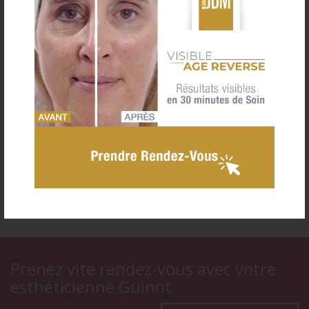
Actualités


Prenez vite rendez-vous avec votre
esthéticienne Guinot