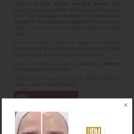
Expertes du
soin visage anti-âge Guinot
, elles
mettent leur
savoir-faire
au service de votre peau
grâce à des
soins personnalisés
, des
conseils sur-
mesure
et des
méthodes expertes
pour préserver
l’éclat, la jeunesse et la beauté naturelle de votre
visage.
Au fil des années, l’institut est devenu une référence
locale grâce à la qualité de ses prestations, la fidélité
de ses clientes et l’attention portée à chacune.
Poussez les portes d’un lieu où
expertise, détente
et résultats
se rencontrent.
Offrez à votre peau l’excellence qu’elle mérite et
réservez votre moment privilégié.
Prise de rendez-vous
e-carte Cadeau
03 82 89 33 23