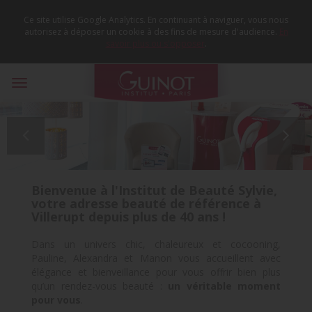
Ce site utilise Google Analytics. En continuant à naviguer, vous nous
autorisez à déposer un cookie à des fins de mesure d'audience.
En
savoir plus ou s'opposer
.
Toggle
navigation


Bienvenue à l'Institut de Beauté Sylvie,
votre adresse beauté de référence à
Villerupt depuis plus de 40 ans !
Dans un univers chic, chaleureux et cocooning,
Pauline, Alexandra et Manon vous accueillent avec
élégance et bienveillance pour vous offrir bien plus
qu’un rendez-vous beauté :
un véritable moment
pour vous
.